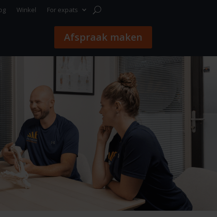
og
Winkel
For expats
Afspraak maken