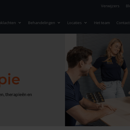
Verwijzers
Bl
nklachten
Behandelingen
Locaties
Het team
Contact
pie
n, therapieën en