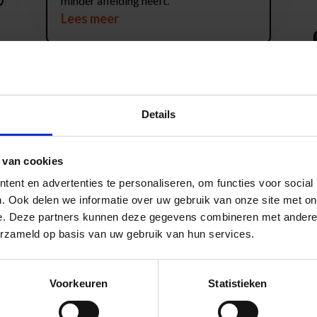
minder afleiding heeft.
Lees meer
Details
 van cookies
ent en advertenties te personaliseren, om functies voor social
. Ook delen we informatie over uw gebruik van onze site met on
e. Deze partners kunnen deze gegevens combineren met andere i
erzameld op basis van uw gebruik van hun services.
Een gezond
hardlooppatroon na een
Voorkeuren
Statistieken
nieuwe knieoperatie