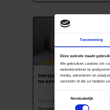
Toestemming
Deze website maakt gebruik
We gebruiken cookies om cont
websiteverkeer te analyseren
Herstel met fysiotherapie
media, adverteren en analys
na een knieschijf luxatie
verstrekt of die ze hebben v
Toestemmingsselectie
Noodzakelijk
feb 17, 2025
Een knieschijf luxatie is een erg