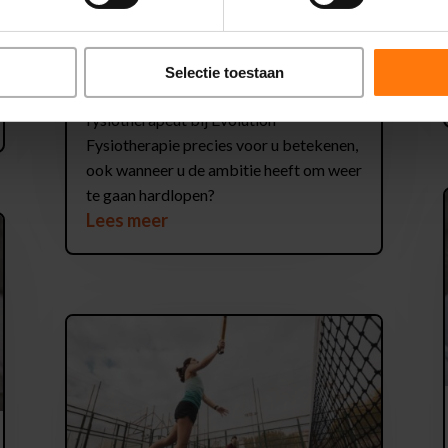
feb 14, 2025
Na de operatie moet u een tijd lang
herstellen met hulp van een
Selectie toestaan
fysiotherapeut. Wat kan een
fysiotherapeut bij Evolution
Fysiotherapie precies voor u betekenen,
ook wanneer u de ambitie heeft om weer
te gaan hardlopen?
Lees meer