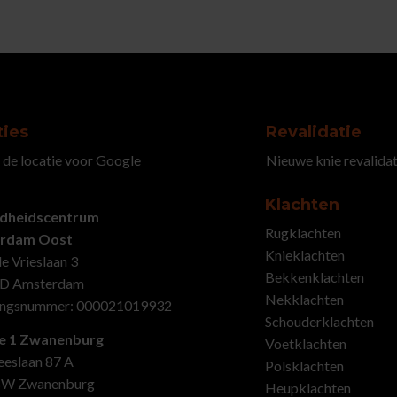
ties
Revalidatie
 de locatie voor Google
Nieuwe knie revalidat
Klachten
dheidscentrum
Rugklachten
rdam Oost
Knieklachten
e Vrieslaan 3
Bekkenklachten
ED Amsterdam
Nekklachten
ingsnummer: 000021019932
Schouderklachten
ie 1 Zwanenburg
Voetklachten
eslaan 87 A
Polsklachten
BW Zwanenburg
Heupklachten