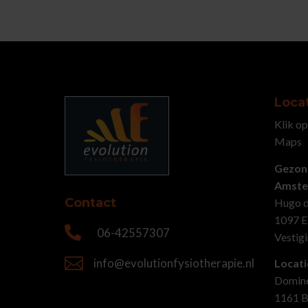
Loca
Klik op
Maps
Gezon
Amste
Contact
Hugo d
1097 

06-42557307
Vestig

info@evolutionfysiotherapie.nl
Locat
Domine
1161 