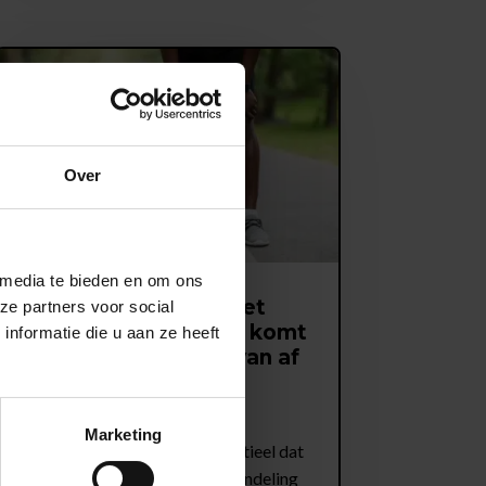
Over
 media te bieden en om ons
Vocht in de knie na het
ze partners voor social
hardlopen: waardoor komt
nformatie die u aan ze heeft
dit en hoe kom je ervan af
feb 13, 2025
Marketing
Bij vocht in de knie is het essentieel dat
je niet alleen kijkt naar de behandeling