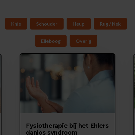
Knie
Schouder
Heup
Rug / Nek
Elleboog
Overig
Fysiotherapie bij het Ehlers
danlos syndroom