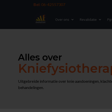
Bel
:
06-42557307
Over ons
Revalidatie
Pij
Alles over
Kniefysiothera
Uitgebreide informatie over knie aandoeningen, klachte
behandelingen.