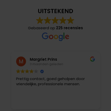
UITSTEKEND
Gebaseerd op
225 recensies
Margriet Prins
3 maanden geleden
Prettig contact, goed geholpen door
I
vriendelijke, professionele mensen.
v