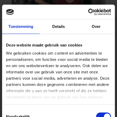
Toestemming
Details
Over
R
Deze website maakt gebruik van cookies
Ik wil me voorbereiden
op een nieuwe
We gebruiken cookies om content en advertenties te
heupoperatie
personaliseren, om functies voor social media te bieden
en om ons websiteverkeer te analyseren. Ook delen we
R
Ik wil herstellen na een
informatie over uw gebruik van onze site met onze
nieuwe heupoperatie
partners voor social media, adverteren en analyse. Deze
R
partners kunnen deze gegevens combineren met andere
Ik wil mijn nieuwe
heupoperatie uitstellen
informatie die u aan ze heeft verstrekt of die ze hebben
verzameld op basis van uw gebruik van hun services.
Ga naar nieuwe heuprevalidatie
Toestemmingsselectie
Noodzakelijk