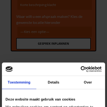
Waar wilt u een afspraak maken? Kies de
gewenste locatie hieronder
GESPREK INPLANNEN
5. Mail ons
Toestemming
Details
Over
U kunt uiteraard ook mailen om een afspraak te
maken. Geef aan wanneer u graag wil langskomen en
wij nemen binnen 24 uur contact met u op.
Deze website maakt gebruik van cookies

info@evolutionfysiotherapie.nl
We gebruiken cookies om content en advertenties te