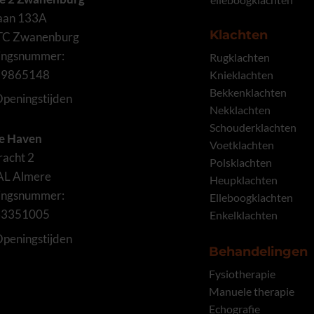
laan 133A
Klachten
TC Zwanenburg
gingsnummer:
Rugklachten
59865148
Knieklachten
Bekkenklachten
peningstijden
Nekklachten
Schouderklachten
e Haven
Voetklachten
acht 2
Polsklachten
AL Almere
Heupklachten
gingsnummer:
Elleboogklachten
63351005
Enkelklachten
peningstijden
Behandelingen
Fysiotherapie
Manuele therapie
Echografie