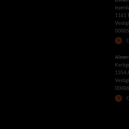
iepen
1161 
Vesti
0000

O
Almer
Kerkgr
1354 
Vesti
0000

O