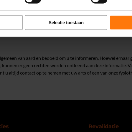
n zitten na een knieprothese?
Selectie toestaan
k moet vermijden na een knieprothese-operatie
 algemeen van aard en bedoeld om u te informeren. Hoewel ernaar 
n, kunnen er geen rechten worden ontleend aan deze informatie. Vo
nt u altijd contact op te nemen met uw arts of een van onze fysio
ties
Revalidatie