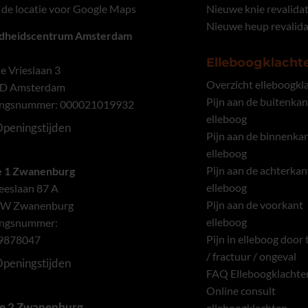
p de locatie voor Google Maps
Nieuwe knie revalidat
Nieuwe heup revalida
dheidscentrum Amsterdam
Elleboogklacht
e Vrieslaan 3
Overzicht elleboogkl
ED Amsterdam
Pijn aan de buitenkan
ingsnummer: 000021019932
elleboog
peningstijden
Pijn aan de binnenka
elleboog
Pijn aan de achterkan
e 1 Zwanenburg
elleboog
eslaan 87 A
Pijn aan de voorkant
BW Zwanenburg
elleboog
ingsnummer:
Pijn in elleboog door
9878047
/ fractuur / ongeval
peningstijden
FAQ Elleboogklachte
Online consult
ie 2 Zwanenburg
elleboogklachten