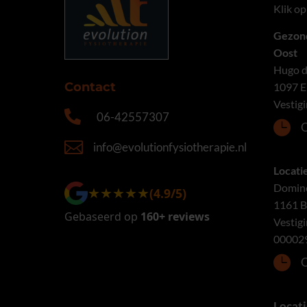
Klik o
Gezon
Oost
Hugo d
Contact
1097 
Vestig

06-42557307

O

info@evolutionfysiotherapie.nl
Locati
Domine
★★★★★
★★★★★
(4.9/5)
1161 
Gebaseerd op
160+ reviews
Vestig
00002

O
Locat