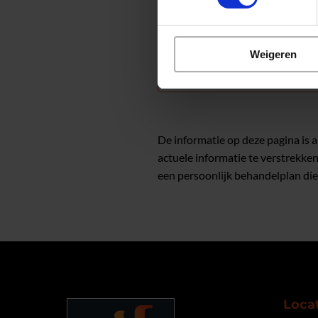
Kan ik op mijn knieë
Weigeren
Zijn er dingen die i
De informatie op deze pagina is
actuele informatie te verstrekke
een persoonlijk behandelplan die
Loca