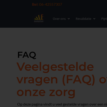
Bel
:
06-42557307
Over ons
Revalidatie
Pij
FAQ
Veelgestelde
vragen (FAQ) o
onze zorg
Op deze pagina vindt u veel gestelde vragen over een 