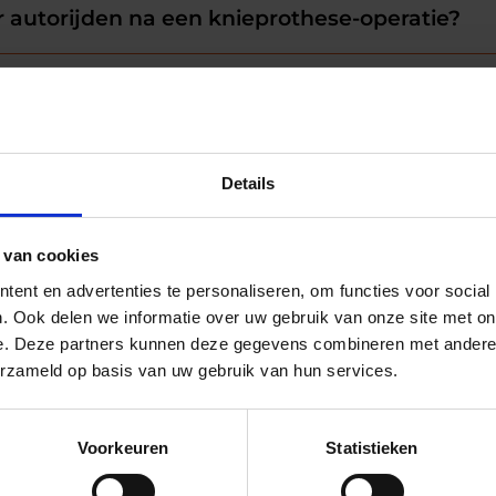
 autorijden na een knieprothese-operatie?
 ooit volledig normaal aanvoelen?
Details
na de operatie verminderen?
 van cookies
ent en advertenties te personaliseren, om functies voor social
ekenvorming rond mijn knie?
. Ook delen we informatie over uw gebruik van onze site met on
e. Deze partners kunnen deze gegevens combineren met andere i
erzameld op basis van uw gebruik van hun services.
ik na de operatie stijfheid in mijn knie ervaar
Voorkeuren
Statistieken