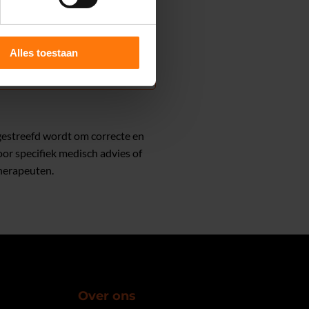
Alles toestaan
?
gestreefd wordt om correcte en
or specifiek medisch advies of
therapeuten.
Over ons