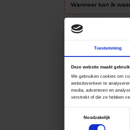
Wanneer kan ik weer
Zal mijn nieuwe knie
Toestemming
Hoe kan ik zwelling 
Deze website maakt gebruik
We gebruiken cookies om cont
Hoe voorkom ik litt
websiteverkeer te analyseren
media, adverteren en analys
verstrekt of die ze hebben v
Wat moet ik doen als 
Toestemmingsselectie
Noodzakelijk