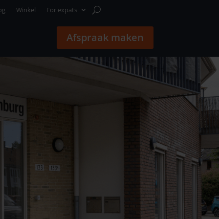
og
Winkel
For expats
Afspraak maken