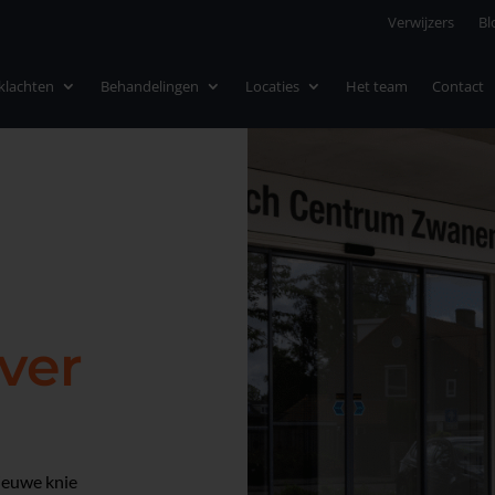
Verwijzers
Bl
nklachten
Behandelingen
Locaties
Het team
Contact
ver
nieuwe knie