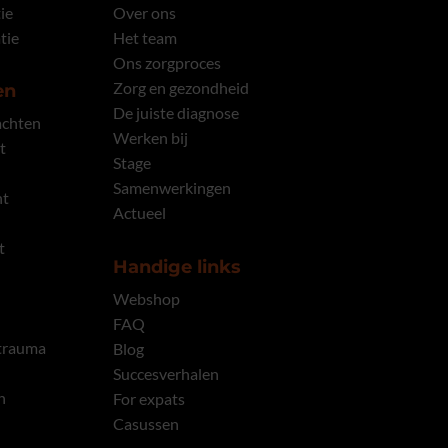
ie
Over ons
tie
Het team
Ons zorgproces
Zorg en gezondheid
en
De juiste diagnose
achten
Werken bij
t
Stage
Samenwerkingen
nt
Actueel
t
Handige links
Webshop
FAQ
 trauma
Blog
Succesverhalen
n
For expats
Casussen