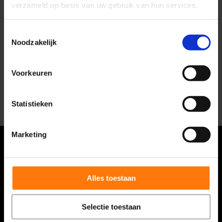
Dit is bij
Evolution Fysiotherapie
dan ook een
verzameld op basis van uw gebruik van hun services.
harde randvoorwaarde, voordat met
behandelen wordt gestart.
Toestemmingsselectie
Noodzakelijk
90% van de mensen die bij ons onder behandeling is
geweest, kan daarna ook weer doen wat hij wil en is
Voorkeuren
pijnvrij. Wij vertellen u graag meer over onze
behandelwijzen en diagnosestelling.
Statistieken
Marketing
Alles toestaan
Selectie toestaan