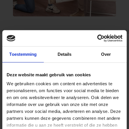
Toestemming
Details
Over
Evolution fysiotherapie
Enkelklachten
behandeling bij
Deze website maakt gebruik van cookies
We gebruiken cookies om content en advertenties te
Evolution
personaliseren, om functies voor social media te bieden
Fysiotherapie
en om ons websiteverkeer te analyseren. Ook delen we
informatie over uw gebruik van onze site met onze
partners voor social media, adverteren en analyse. Deze
Het effectief behandelen enkelklachten kan
partners kunnen deze gegevens combineren met andere
alleen als een grondige diagnose wordt gesteld.
informatie die u aan ze heeft verstrekt of die ze hebben