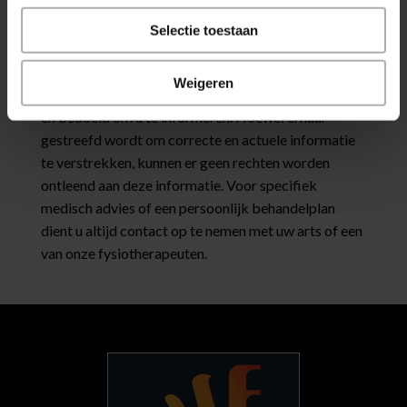
nekklachten te ondersteunen
vóór of tijdens het
Selectie toestaan
behandeltraject?
Weigeren
De informatie op deze pagina is algemeen van aard
en bedoeld om u te informeren. Hoewel ernaar
gestreefd wordt om correcte en actuele informatie
te verstrekken, kunnen er geen rechten worden
ontleend aan deze informatie. Voor specifiek
medisch advies of een persoonlijk behandelplan
dient u altijd contact op te nemen met uw arts of een
van onze fysiotherapeuten.