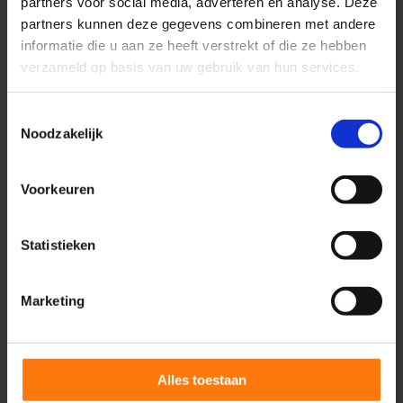
partners voor social media, adverteren en analyse. Deze
partners kunnen deze gegevens combineren met andere
informatie die u aan ze heeft verstrekt of die ze hebben
Hoe snel kan ik verbetering
verzameld op basis van uw gebruik van hun services.
verwachten bij nekklachten?
Toestemmingsselectie
Noodzakelijk
Heb ik een verwijzing van de
huisarts nodig als ik nekklachten
Voorkeuren
heb?
Statistieken
Speelt mijn houding, werkplek of
stressniveau een rol bij
Marketing
nekklachten?
Alles toestaan
Wat kunt u zelf doen om uw