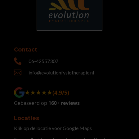
Contact

06-42557307

info@evolutionfysiotherapie.nl
★★★★★
★★★★★
(4.9/5)
Gebaseerd op
160+ reviews
Locaties
Klik op de locatie voor Google Maps