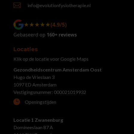

info@evolutionfysiotherapie.nl
★★★★★
★★★★★
(4.9/5)
Gebaseerd op
160+ reviews
Locaties
Klik op de locatie voor Google Maps
Gezondheidscentrum Amsterdam Oost
Hugo de Vrieslaan 3
1097 ED Amsterdam
Vestigingsnummer: 000021019932

Openingstijden
Locatie 1 Zwanenburg
Domineeslaan 87 A