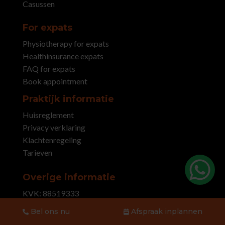
Casussen
For expats
Physiotherapy for expats
Healthinsurance expats
FAQ for expats
Book appointment
Praktijk informatie
Huisreglement
Privacy verklaring
Klachtenregeling
Tarieven
Overige informatie
KVK: 88519333
IBAN:
NL 84 ABNA 048 57 66 124
Bel ons nu
Afspraak inplannen
AGB Code:
04021535