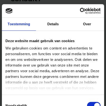
Het online consult is bedoeld voor mensen die
elleboogklachten ervaren waarvan de diagnose niet
Toestemming
Details
Over
bekend is, waarbij de klachten niet over gaan, die
een second opinion willen en voor advies van een
elleboogspecialist.
Deze website maakt gebruik van cookies
Het maakt niet uit of u lichte of zware klachten
We gebruiken cookies om content en advertenties te
heeft. Of u pas net klachten ervaart of hier al langer
personaliseren, om functies voor social media te bieden
mee rondloopt.
en om ons websiteverkeer te analyseren. Ook delen we
informatie over uw gebruik van onze site met onze
De meeste mensen helpen wij met langdurige
partners voor social media, adverteren en analyse. Deze
peesklachten als een tennis elleboog en
partners kunnen deze gegevens combineren met andere
golverselleboog. Veel doctoren en fysiotherapeuten
informatie die u aan ze heeft verstrekt of die ze hebben
weten niet goed wat zij hiermee aan moeten.
verzameld op basis van uw gebruik van hun services.
Ook worden deze diagnoses vaak verkeerd gesteld
Toestemmingsselectie
en zijn er daarom andere behandelmogelijkheden die
Noodzakelijk