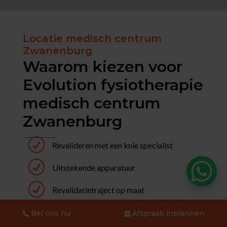
Locatie medisch centrum
Zwanenburg
Waarom kiezen voor
Evolution fysiotherapie
medisch centrum
Zwanenburg
R
Revalideren met een knie specialist
R
Uitstekende apparatuur
R
Revalidatietraject op maat
R
Een groot deel kan na 6 maanden weer doen
Bel ons nu
Afspraak inplannen
wat hij of zij wil