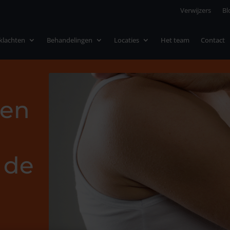
Verwijzers
Bl
nklachten
Behandelingen
Locaties
Het team
Contact
een
 de