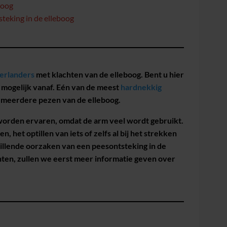
boog
teking in de elleboog
erlanders
met klachten van de elleboog. Bent u hier
el mogelijk vanaf. Eén van de meest
hardnekkig
of meerdere pezen van de elleboog.
worden ervaren, omdat de arm veel wordt gebruikt.
n, het optillen van iets of zelfs al bij het strekken
illende oorzaken van een peesontsteking in de
hten, zullen we eerst meer informatie geven over