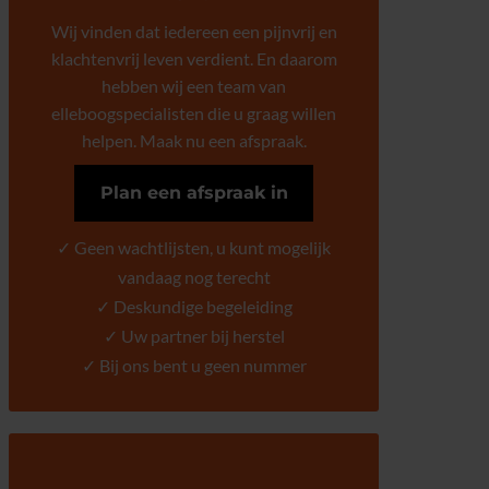
Wij vinden dat iedereen een pijnvrij en
klachtenvrij leven verdient. En daarom
hebben wij een team van
elleboogspecialisten die u graag willen
helpen. Maak nu een afspraak.
Plan een afspraak in
✓ Geen wachtlijsten, u kunt mogelijk
vandaag nog terecht
✓ Deskundige begeleiding
✓ Uw partner bij herstel
✓ Bij ons bent u geen nummer