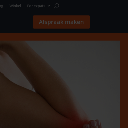
og
Winkel
For expats
Afspraak maken