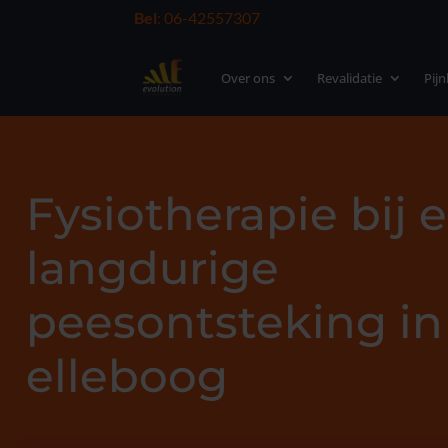
Bel
:
06-42557307
Over ons
Revalidatie
Pij
Fysiotherapie bij 
langdurige
peesontsteking in
elleboog