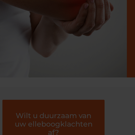
Wilt u duurzaam van
uw elleboogklachten
af?