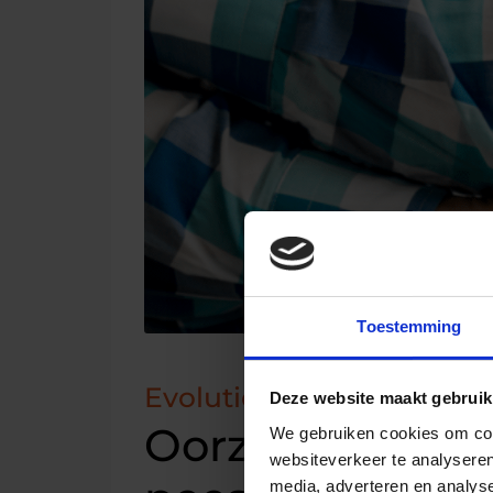
Toestemming
Evolution Fysiotherapie
Deze website maakt gebruik
Oorzaken van 
We gebruiken cookies om cont
websiteverkeer te analyseren
media, adverteren en analys