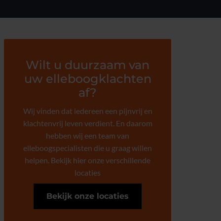
Wilt u duurzaam van
uw elleboogklachten
af?
Wij vinden dat iedereen een pijnvrij en
klachtenvrij leven verdient. En daarom
hebben wij een team van
elleboogspecialisten die u graag willen
helpen. Bekijk hier onze verschillende
locaties
Bekijk onze locaties