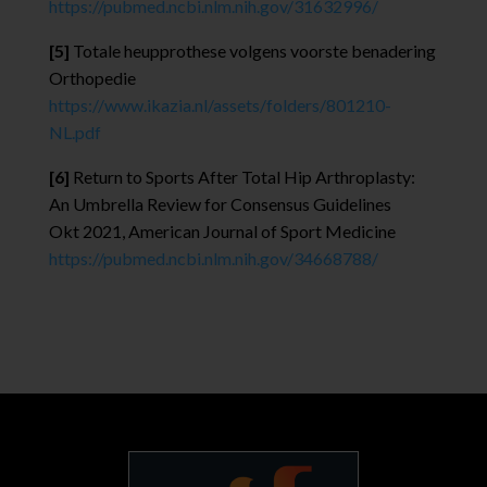
https://pubmed.ncbi.nlm.nih.gov/31632996/
[5]
Totale heupprothese volgens voorste benadering
Orthopedie
https://www.ikazia.nl/assets/folders/801210-
NL.pdf
[6]
Return to Sports After Total Hip Arthroplasty:
An Umbrella Review for Consensus Guidelines
Okt 2021, American Journal of Sport Medicine
https://pubmed.ncbi.nlm.nih.gov/34668788/