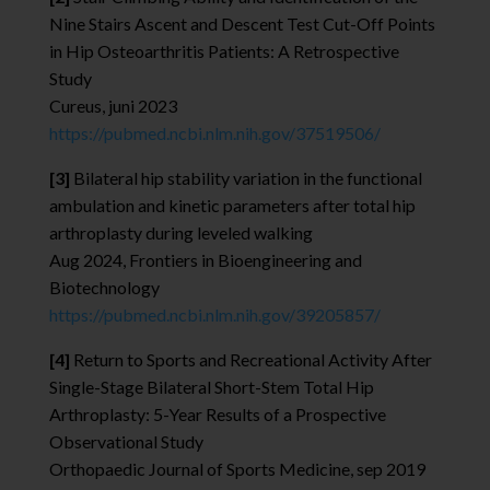
Nine Stairs Ascent and Descent Test Cut-Off Points
in Hip Osteoarthritis Patients: A Retrospective
Study
Cureus, juni 2023
https://pubmed.ncbi.nlm.nih.gov/37519506/
[3]
Bilateral hip stability variation in the functional
ambulation and kinetic parameters after total hip
arthroplasty during leveled walking
Aug 2024, Frontiers in Bioengineering and
Biotechnology
https://pubmed.ncbi.nlm.nih.gov/39205857/
[4]
Return to Sports and Recreational Activity After
Single-Stage Bilateral Short-Stem Total Hip
Arthroplasty: 5-Year Results of a Prospective
Observational Study
Orthopaedic Journal of Sports Medicine, sep 2019