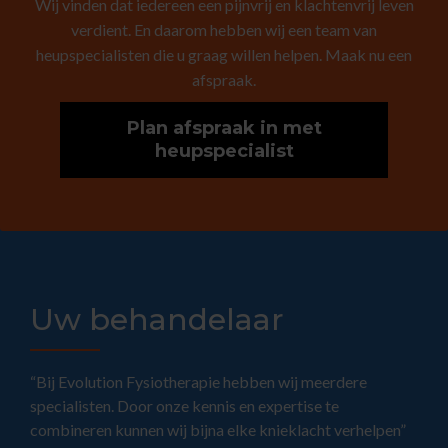
Wij vinden dat iedereen een pijnvrij en klachtenvrij leven
verdient. En daarom hebben wij een team van
heupspecialisten die u graag willen helpen. Maak nu een
afspraak.
Plan afspraak in met
heupspecialist
Uw behandelaar
“Bij Evolution Fysiotherapie hebben wij meerdere
specialisten. Door onze kennis en expertise te
combineren kunnen wij bijna elke knieklacht verhelpen”