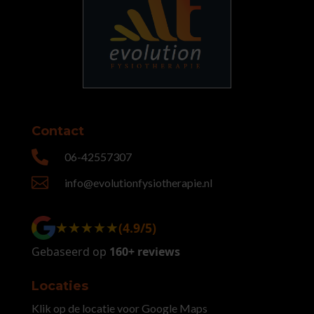
Contact

06-42557307

info@evolutionfysiotherapie.nl
★★★★★
★★★★★
(4.9/5)
Gebaseerd op
160+ reviews
Locaties
Klik op de locatie voor Google Maps