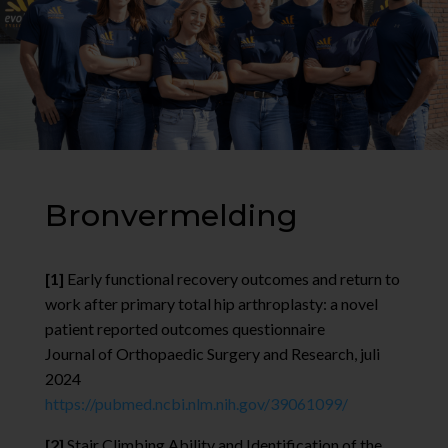
Bronvermelding
[1]
Early functional recovery outcomes and return to
work after primary total hip arthroplasty: a novel
patient reported outcomes questionnaire
Journal of Orthopaedic Surgery and Research, juli
2024
https://pubmed.ncbi.nlm.nih.gov/39061099/
[2]
Stair Climbing Ability and Identification of the