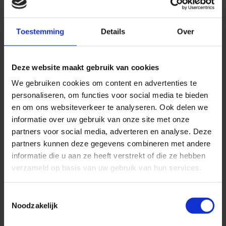
Zwemmen na een
heupoperatie
Toestemming
Details
Over
Zwemmen is een lage-impact activiteit die goed is voor
Deze website maakt gebruik van cookies
uw hele lichaam, ook uw heupen.
We gebruiken cookies om content en advertenties te
personaliseren, om functies voor social media te bieden
Na zes tot acht weken, wanneer de operatiewond
en om ons websiteverkeer te analyseren. Ook delen we
volledig is genezen, kunnen de meeste patiënten veilig
informatie over uw gebruik van onze site met onze
zwemmen.
partners voor social media, adverteren en analyse. Deze
Zwemmen kan ook helpen bij het
verbeteren van de
partners kunnen deze gegevens combineren met andere
mobiliteit
zonder de gewrichten te veel te belasten.
informatie die u aan ze heeft verstrekt of die ze hebben
verzameld op basis van uw gebruik van hun services.
Evolution Fysiotherapie
Toestemmingsselectie
Noodzakelijk
Hoe snel kunt u weer