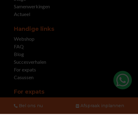
Samenwerkingen
Actueel
Handige links
Webshop
FAQ
Blog
Succesverhalen
For expats
Casussen
For expats
Physiotherapy for expats
Bel ons nu
Afspraak inplannen
Healthinsurance expats
FAQ for expats
Book appointment
Praktijk informatie