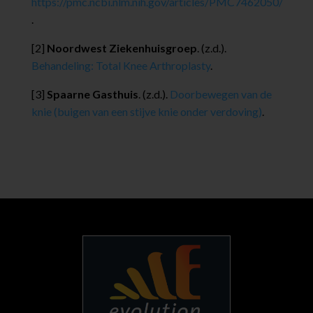
https
://pmc.ncbi.nlm.nih.gov
/articles/PMC7462050/
.
[2]
Noordwest Ziekenhuisgroep
. (z.d.).
Behandeling
: Total
Knee
Arthroplasty
.
[3]
Spaarne Gasthuis
. (z.d.).
Doorbewegen
van
de
knie
(buigen
van
een
stijve
knie
onder
verdoving)
.