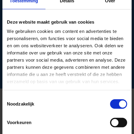
Toestemming
Details
Over
Ervaring, kennis en specialisme smelten hier samen tot
één doel; de klant zo snel mogelijk van de klachten
Deze website maakt gebruik van cookies
afhelpen en tevreden de deur uit helpen.
We gebruiken cookies om content en advertenties te
Team Evolution Fysiotherapie bedankt voor jullie
personaliseren, om functies voor social media te bieden
geweldige begeleiding naar een resultaat waar pijn in de
en om ons websiteverkeer te analyseren. Ook delen we
knie en een frozen shoulder zijn opgelost.”
informatie over uw gebruik van onze site met onze
partners voor social media, adverteren en analyse. Deze
–Bob Knaap-
partners kunnen deze gegevens combineren met andere
informatie die u aan ze heeft verstrekt of die ze hebben
verzameld op basis van uw gebruik van hun services.
Toestemmingsselectie
Noodzakelijk
Evolution Fysiotherapie
Voorkeuren
U wilt het doorbuigen of