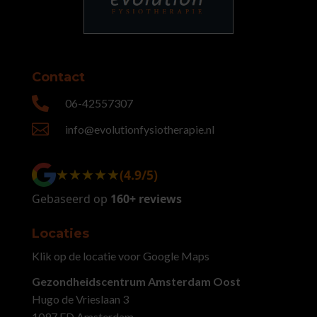
Contact

06-42557307

info@evolutionfysiotherapie.nl
★★★★★
★★★★★
(4.9/5)
Gebaseerd op
160+ reviews
Locaties
Klik op de locatie voor Google Maps
Gezondheidscentrum Amsterdam Oost
Hugo de Vrieslaan 3
1097 ED Amsterdam