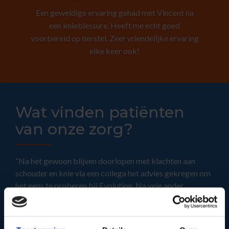
Een geweldige ervaring gehad met Vincent na
een knieblessure. Heeft me echt goed
voorbereid op herstel. Zeer vriendelijke ervaring
elke keer ook!
Wat vinden patiënten
van onze zorg?
“Na het gewoon blijven doorlopen met klachten aan
schouder en knie via een collega het advies gekregen om
het eens te proberen bij Evolution. Na vele ander
pogingen bij concullega's niet het resultaat kunnen
behalen als wat deze experts wel hebben kunnen doen.
Had ik maar eerder gegaan dacht ik.