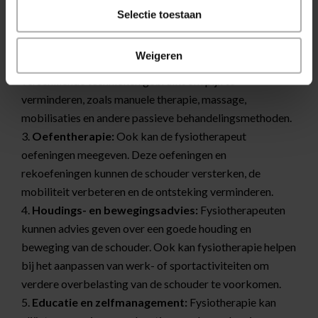
die bij kunnen dragen aan de slijmbeursontsteking, zoals
Selectie toestaan
houding, spieronevenwichtigheden of beperkte
bewegingspatronen.
Weigeren
Pijnbestrijding:
Binnen de fysiotherapie worden er
verschillende technieken gebruikt om pijn te
verminderen, zoals manuele therapie, massage,
mobilisaties en andere passieve behandelingsmethoden.
Oefentherapie:
Ook kan de fysiotherapeut
oefeningen meegeven. Deze oefeningen en
rekoefeningen kunnen de schouder versterken, de
mobiliteit verbeteren en de ontsteking verminderen.
Houdings- en bewegingsadvies:
Fysiotherapeuten
kunnen advies geven over een goede houding en
beweging van de schouder. Ook kan fysiotherapie helpen
bij het aanpassen van werk- of sportactiviteiten om
verdere overbelasting van de schouder te voorkomen.
Educatie en zelfmanagement:
Fysiotherapie kan