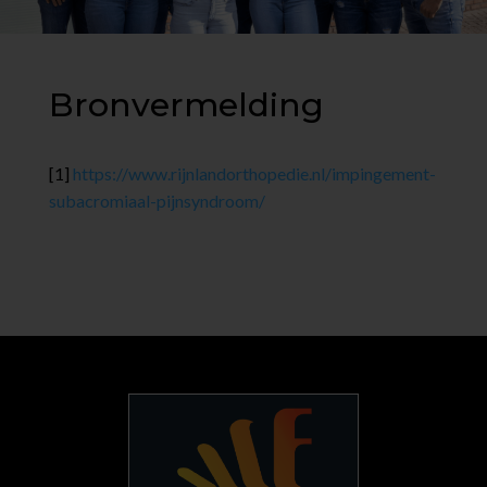
Bronvermelding
[1]
https://www.rijnlandorthopedie.nl/impingement-
subacromiaal-pijnsyndroom/