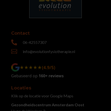
Contact

06-42557307

info@evolutionfysiotherapie.nl
★★★★★
★★★★★
(4.9/5)
Gebaseerd op
160+ reviews
Locaties
Klik op de locatie voor Google Maps
Gezondheidscentrum Amsterdam Oost
Hugo de Vrieslaan 3