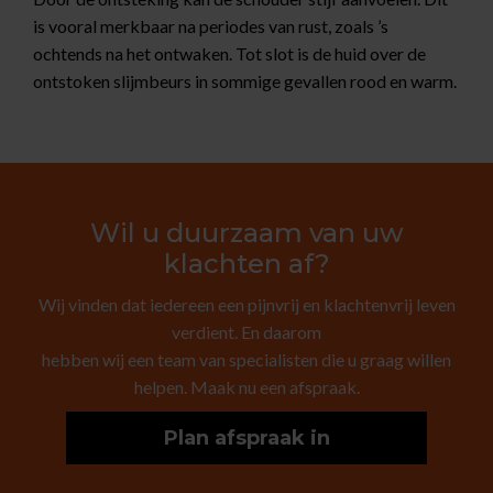
is vooral merkbaar na periodes van rust, zoals ’s
ochtends na het ontwaken. Tot slot is de huid over de
ontstoken slijmbeurs in sommige gevallen rood en warm.
Wil u duurzaam van uw
klachten af?
Wij vinden dat iedereen een pijnvrij en klachtenvrij leven
verdient. En daarom
hebben wij een team van specialisten die u graag willen
helpen. Maak nu een afspraak.
Plan afspraak in