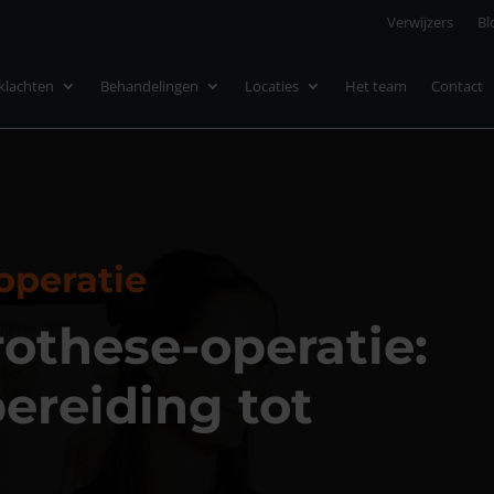
Verwijzers
Bl
nklachten
Behandelingen
Locaties
Het team
Contact
operatie
othese-operatie:
ereiding tot