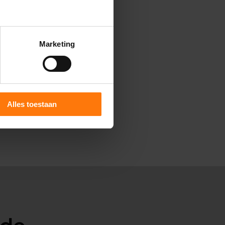
het herstel vaak sneller gaat.
Marketing
ode is betrouwbaar en geschikt
rden.
 nauwkeurige uitlijning.
Het
Alles toestaan