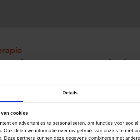
erapie
 knieprotheses die in
bruikt
Details
e (TKP)
iant. Hierbij worden de versleten delen van zowel het bovenbeenb
 van cookies
componenten met daartussen een kunststof (polyethyleen) tussenl
ent en advertenties te personaliseren, om functies voor social
. Ook delen we informatie over uw gebruik van onze site met on
rothese (unicondylaire prothese)
e. Deze partners kunnen deze gegevens combineren met andere i