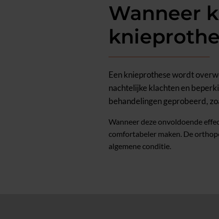
Wanneer ki
knieproth
Een knieprothese wordt overwo
nachtelijke klachten en beperki
behandelingen geprobeerd, zoals
Wanneer deze onvoldoende effect
comfortabeler maken. De orthopeed
algemene conditie.