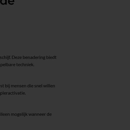
 de
chijf. Deze benadering biedt
spelbare techniek.
t bij mensen die snel willen
pieractivatie.
alleen mogelijk wanneer de