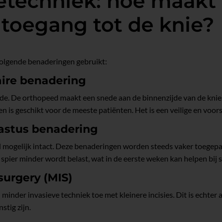
etechniek: hoe maakt
toegang tot de knie?
olgende benaderingen gebruikt:
aire benadering
de. De orthopeed maakt een snede aan de binnenzijde van de knies
en is geschikt voor de meeste patiënten. Het is een veilige en voor
astus benadering
el mogelijk intact. Deze benaderingen worden steeds vaker toegepas
 spier minder wordt belast, wat in de eerste weken kan helpen bij s
surgery (MIS)
nder invasieve techniek toe met kleinere incisies. Dit is echter 
tig zijn.