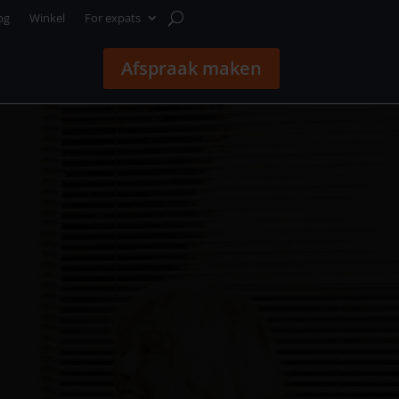
og
Winkel
For expats
Afspraak maken