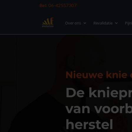
Bel
:
06-42557307
Over ons
Revalidatie
Pij
Nieuwe knie 
De kniepr
van voorb
herstel