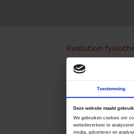
Evolution fysioth
De soorten
worden ge
Toestemming
Totale knieprothes
Dit is de meest voorkomende var
Deze website maakt gebruik
(tibia) vervangen door metalen 
We gebruiken cookies om cont
websiteverkeer te analyseren
Gedeeltelijke kniep
media, adverteren en analys