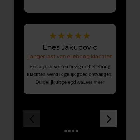
Enes Jakupovic
Langer last van elleboog klachten
Ben al paar weken bezig met elleboog
Onz
klachten, werd ik gelijk goed ontvangen!
pr
Duidelijk uitgelegd wa
Lees meer