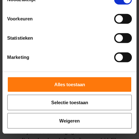
stevige val of een onverwachte kracht op de
elleboog of onderarm.
Voorkeuren
Veelvoorkomende oorzaken zijn:
R
Statistieken
Een val direct op de elleboog
R
Een val op de uitgestrekte hand
Marketing
R
Sportletsel met hoge kracht
R
Een draaibeweging met hoge kracht
Alles toestaan
R
Verkeers- of fietsongelukken
Selectie toestaan
Bij een harde klap schuift het spaakbeen (radius)
tegen het capitellum, waardoor het gewrichtsvlak
Weigeren
kan afbreken. Omdat het capitellum onderdeel is
van bijna alle draaibewegingen van de onderarm,