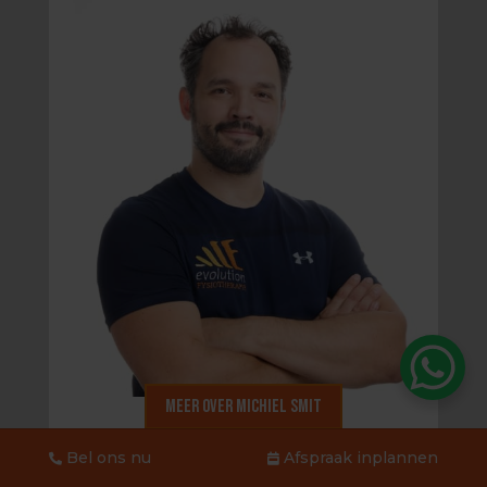
Meer over Michiel Smit
Bel ons nu
Afspraak inplannen