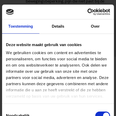
bewegingsbeperking, pijn die niet past bij de
herstelfase, roodheid of mogelijke
ontsteking, of wanneer er twijfel bestaat
over de stand of genezing van het bot,
nemen wij direct contact op met de chirurg.
Toestemming
Details
Over
Op deze manier verloopt jouw revalidatie
veilig en sluit deze optimaal aan op het
herstel van het gewricht.
Deze website maakt gebruik van cookies
We gebruiken cookies om content en advertenties te
personaliseren, om functies voor social media te bieden
en om ons websiteverkeer te analyseren. Ook delen we
informatie over uw gebruik van onze site met onze
Evolution fysiotherapie
partners voor social media, adverteren en analyse. Deze
Waardoor ontstaat een
partners kunnen deze gegevens combineren met andere
informatie die u aan ze heeft verstrekt of die ze hebben
capitellum fractuur?
verzameld op basis van uw gebruik van hun services.
Toestemmingsselectie
Een capitellum fractuur ontstaat meestal door een
Noodzakelijk