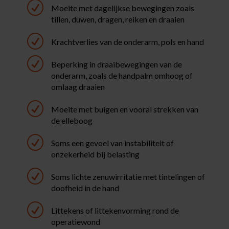
R
Moeite met dagelijkse bewegingen zoals
tillen, duwen, dragen, reiken en draaien
R
Krachtverlies van de onderarm, pols en hand
R
Beperking in draaibewegingen van de
onderarm, zoals de handpalm omhoog of
omlaag draaien
R
Moeite met buigen en vooral strekken van
de elleboog
R
Soms een gevoel van instabiliteit of
onzekerheid bij belasting
R
Soms lichte zenuwirritatie met tintelingen of
doofheid in de hand
R
Littekens of littekenvorming rond de
operatiewond