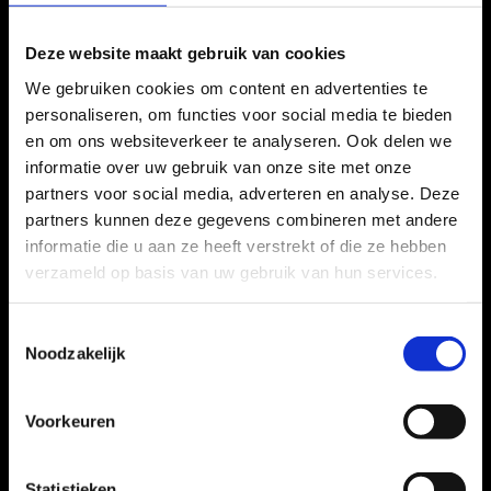

Openingstijden
Deze website maakt gebruik van cookies
Locatie 1 Zwanenburg
We gebruiken cookies om content en advertenties te
Domineeslaan 87 A
personaliseren, om functies voor social media te bieden
1161 BW Zwanenburg
en om ons websiteverkeer te analyseren. Ook delen we
Vestigingsnummer: 000029878047
informatie over uw gebruik van onze site met onze
partners voor social media, adverteren en analyse. Deze

Openingstijden
partners kunnen deze gegevens combineren met andere
informatie die u aan ze heeft verstrekt of die ze hebben
Locatie 2 Zwanenburg
verzameld op basis van uw gebruik van hun services.
iepenlaan 133A
1161 TC Zwanenburg
Toestemmingsselectie
Vestigingsnummer: 000059865148
Noodzakelijk

Openingstijden
Voorkeuren
Almere Haven
Kerkgracht 2
Statistieken