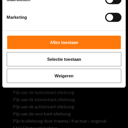
1354 AL Almere
Vestigingsnummer: 000063351005
Marketing

Openingstijden
Alles toestaan
Revalidatie
Nieuwe knie revalidatie
Selectie toestaan
Nieuwe heup revalidatie
Elleboogklachten
Weigeren
Overzicht elleboogklachten
Pijn aan de buitenkant elleboog
Pijn aan de binnenkant elleboog
Pijn aan de achterkant elleboog
Pijn aan de voorkant elleboog
Pijn in elleboog door trauma / fractuur / ongeval
FAQ Elleboogklachten